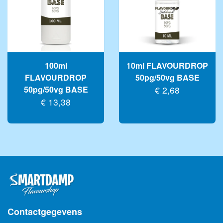
AROMA DRUPPELS
BASE VÆSKE
FLAVOURBALL ACCESSOIRES
100ml
10ml FLAVOURDROP
MENGFLESSEN
FLAVOURDROP
50pg/50vg BASE
50pg/50vg BASE
€ 2,68
MERCHANDISE
€ 13,38
Contactgegevens