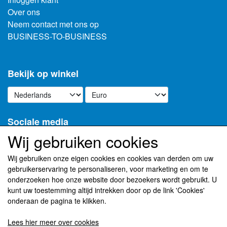
Over ons
Neem contact met ons op
BUSINESS-TO-BUSINESS
Bekijk op winkel
Sociale media
Wij gebruiken cookies
Wij gebruiken onze eigen cookies en cookies van derden om uw
gebruikerservaring te personaliseren, voor marketing en om te
Ontvang onze nieuwsbrief via e-mail
onderzoeken hoe onze website door bezoekers wordt gebruikt. U
kunt uw toestemming altijd intrekken door op de link 'Cookies'
Registreren
onderaan de pagina te klikken.
(meer informatie)
Lees hier meer over cookies