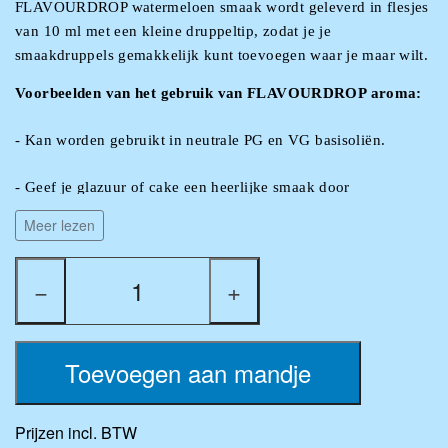
FLAVOURDROP watermeloen smaak wordt geleverd in flesjes
van 10 ml met een kleine druppeltip, zodat je je
smaakdruppels gemakkelijk kunt toevoegen waar je maar wilt.
Voorbeelden van het gebruik van FLAVOURDROP aroma:
- Kan worden gebruikt in neutrale PG en VG basisoliën.
- Geef je glazuur of cake een heerlijke smaak door
FLAVOURDROP aroma toe te voegen.
Meer lezen
- FLAVOURDROP aroma werkt ook goed in thee.
−
+
- Voeg onze FLAVOURDROP toe aan kraanwater en bruiswater
om het de gewenste smaak te geven.
Toevoegen aan mandje
- Als extra smaakmaker in smoothies.
- Bij het maken van zoetigheden is FLAVOURDROP aroma de
Prijzen incl. BTW
voor de hand liggende keuze om in huis te hebben.