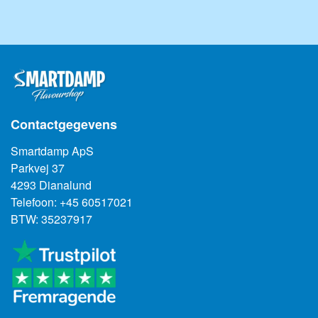
Niet alleen gebruiken!
Contactgegevens
Smartdamp ApS
Parkvej 37
4293 Dianalund
Telefoon: +45 60517021
BTW: 35237917