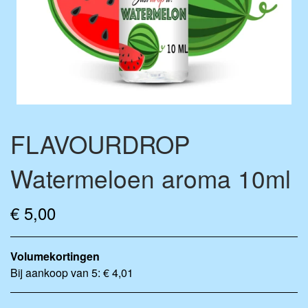
AROMA DRUPPELS
BASE VÆSKE
FLAVOURBALL ACCESSOIRES
MENGFLESSEN
MERCHANDISE
FLAVOURDROP
Watermeloen aroma 10ml
€ 5,00
Volumekortingen
Bij aankoop van 5: € 4,01