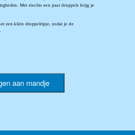
gheden. Met slechts een paar druppels krijg je
een klein druppeltipje, zodat je de
.
nnen worden gebruikt in geurverfrissers.
RDROP aroma toe te voegen.
gen aan mandje
 om het de gewenste smaak te geven.
voor de hand liggende keuze om in huis te