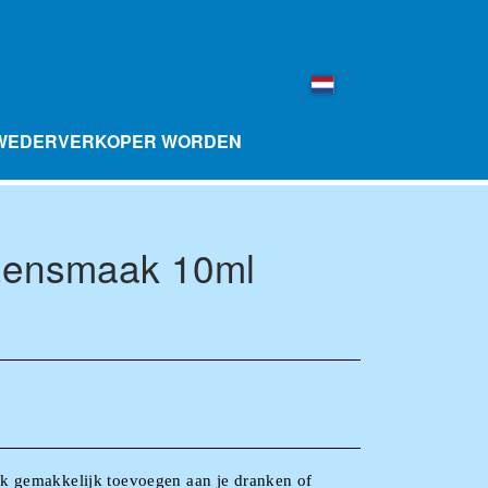
WEDERVERKOPER WORDEN
ensmaak 10ml
LL SMAAKBALLETJES 10 STUKS
NGFLESSEN
MERCHANDISE
k gemakkelijk toevoegen aan je dranken of