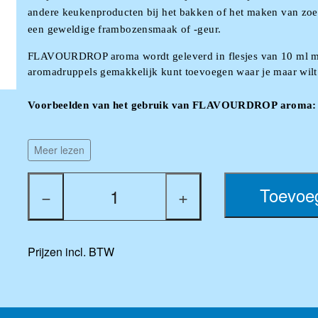
andere keukenproducten bij het bakken of het maken van zoeti
een geweldige frambozensmaak of -geur.
FLAVOURDROP aroma wordt geleverd in flesjes van 10 ml met 
aromadruppels gemakkelijk kunt toevoegen waar je maar wilt
Voorbeelden van het gebruik van FLAVOURDROP aroma:
- Kan worden gebruikt in neutrale PG en VG basisoliën die ku
Meer lezen
- Geef je glazuur of cake een heerlijke smaak door FLAVOU
Toevoe
−
+
- FLAVOURDROP aroma werkt ook goed in thee.
- Voeg onze FLAVOURDROP toe aan kraanwater en bruiswater
Prijzen incl. BTW
- Als extra smaakmaker in smoothies.
- Bij het maken van zoetigheden is FLAVOURDROP aroma de 