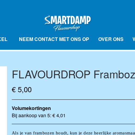
KEL
NEEM CONTACT MET ONS OP
OVER ONS
FLAVOURDROP Framboz
AVOURBALL SMAAKBALLETJES
FLAVOURBA
VÆSKE
FLAVOURBALL ACCESSOIRES
ME
€ 5,00
Volumekortingen
Bij aankoop van 5: € 4,01
Als je van frambozen houdt, kun je
deze heerlijke aromasmaa